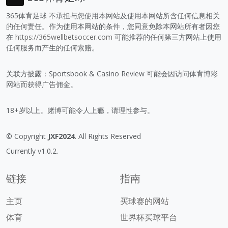
365体育足球 不承担与您使用本网站及使用本网站所含任何信息相关
的任何责任。作为使用本网站的条件，您同意免除本网站所有者因您
在
https://365wellbetsoccer.com
可能推荐的任何第三方网站上使用
任何服务而产生的任何索赔。
关联方披露：Sportsbook & Casino Review 可能会因访问体育博彩
网站而获得广告佣金。
18+岁以上。赌博可能令人上瘾，请理性参与。
© Copyright
JXF2024
. All Rights Reserved
Currently v1.0.2.
链接
指南
主页
买球赛的网站
体育
世界杯买球平台