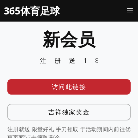
365体育足球
新会员
注册送18
访问此链接
吉祥独家奖金
注册就送 限量好礼 手刀领取 于活动期间内前往优
惠页面”点击领取”彩金。