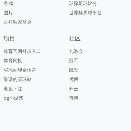
游戏
球探足球比分
图片
世界杯买球平台
吉祥独家奖金
项目
社区
体育官网登录入口
九游会
体育网投
冠军
买球站现金体育
凯发
靠谱的买球站
优博
电竞下注
开云
pg小游戏
万博