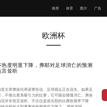
推荐
体育
图片
广告
欧洲杯
杯热度明显下降，弗耶对足球消亡的预测
危言耸听
德里主席弗洛伦蒂诺警告说，足球观众正在流失。如果足
新，不推出更具吸引力的比赛，它可能会慢慢消亡。弗洛
的话并非危言耸听。不仅仅是俱乐部的比赛收视率下降
洲杯这样的大型赛事的收视率也下降了。 西班牙报