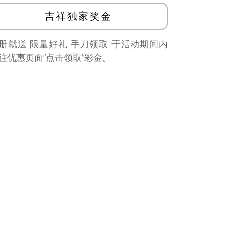
吉祥独家奖金
册就送 限量好礼 手刀领取 于活动期间内
往优惠页面”点击领取”彩金。