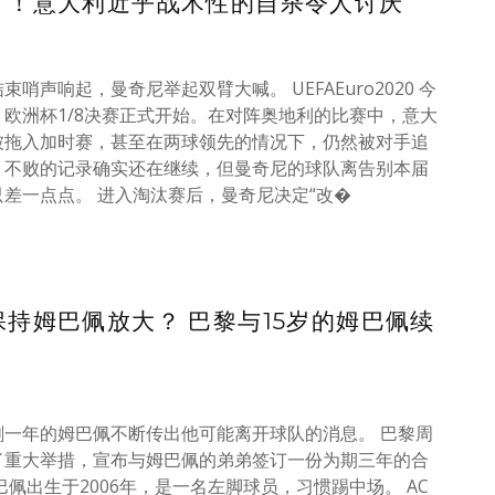
了！意大利近乎战术性的自杀令人讨厌
束哨声响起，曼奇尼举起双臂大喊。 UEFAEuro2020 今
，欧洲杯1/8决赛正式开始。在对阵奥地利的比赛中，意大
被拖入加时赛，甚至在两球领先的情况下，仍然被对手追
。不败的记录确实还在继续，但曼奇尼的球队离告别本届
只差一点点。 进入淘汰赛后，曼奇尼决定“改�
保持姆巴佩放大？ 巴黎与15岁的姆巴佩续
剩一年的姆巴佩不断传出他可能离开球队的消息。 巴黎周
了重大举措，宣布与姆巴佩的弟弟签订一份为期三年的合
巴佩出生于2006年，是一名左脚球员，习惯踢中场。 AC