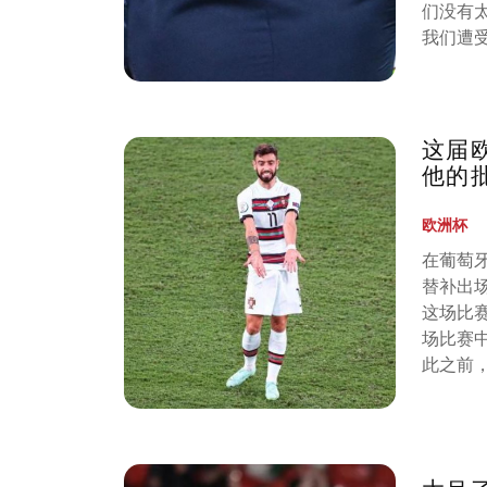
们没有太
我们遭受
这届
他的
欧洲杯
在葡萄
替补出
这场比赛
场比赛
此之前