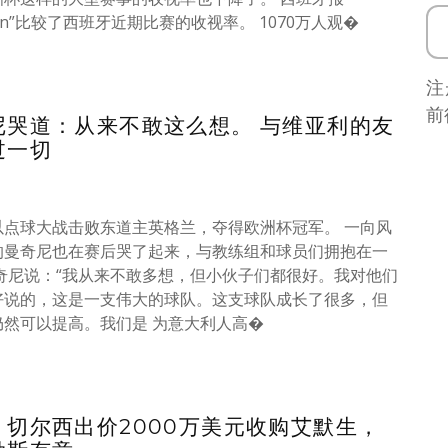
pen”比较了西班牙近期比赛的收视率。 1070万人观�
注
前
尼哭道：从来不敢这么想。 与维亚利的友
过一切
以点球大战击败东道主英格兰，夺得欧洲杯冠军。 一向风
的曼奇尼也在赛后哭了起来，与教练组和球员们拥抱在一
曼奇尼说：“我从来不敢多想，但小伙子们都很好。我对他们
好说的，这是一支伟大的球队。这支球队成长了很多，但
仍然可以提高。我们是 为意大利人高�
：切尔西出价2000万美元收购艾默生，