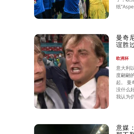
纸“As
曼奇
谊胜
欧洲杯
意大利
度翩翩
起。 
没什么
我认为
意媒