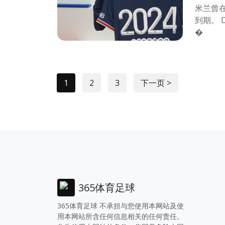
米兰曾
到期。 
�
1
2
3
下一页 >
365体育足球
365体育足球 不承担与您使用本网站及使
用本网站所含任何信息相关的任何责任。