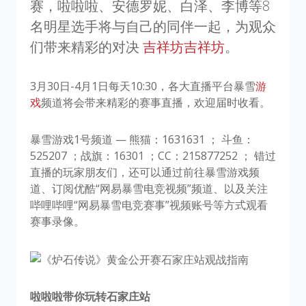
赛，啦啦啦、安德罗妮、白泽、李博等8
名明星选手将与自己的同伴一起，为观众
们带来精彩的对决
吉祥坊吉祥坊
。
3月30日-4月1日每天10:30，各大直播平台暴雪
游
戏
频道将会带来精彩的赛事直播，欢迎届时收看。
暴雪游戏1号频道 — 熊猫：1631631 ； 斗鱼：
525207 ；战旗：16301 ；CC：215877252 ； 错过
直播的玩家朋友们，还可以通过前往暴雪游戏频
道、订阅优酷“网易暴雪电竞视频”频道、以及关注
哔哩哔哩“网易暴雪电竞赛事”视频账号等方式观看
赛事录像。
啦啦啦带你玩转石家庄站