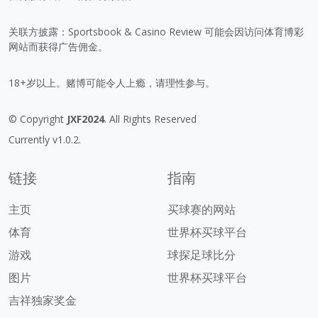
关联方披露：Sportsbook & Casino Review 可能会因访问体育博彩
网站而获得广告佣金。
18+岁以上。赌博可能令人上瘾，请理性参与。
© Copyright
JXF2024
. All Rights Reserved
Currently v1.0.2.
链接
指南
主页
买球赛的网站
体育
世界杯买球平台
游戏
球探足球比分
图片
世界杯买球平台
吉祥独家奖金