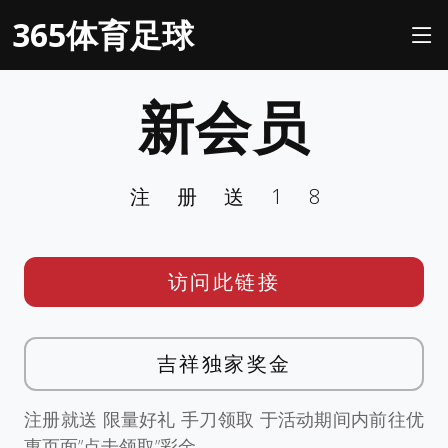
365体育足球
新会员
注册送18
访问此链接
吉祥独家奖金
注册就送 限量好礼 手刀领取 于活动期间内前往优
惠页面”点击领取”彩金。