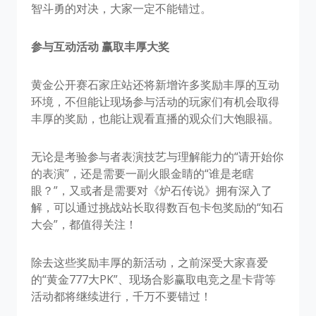
智斗勇的对决，大家一定不能错过。
参与互动活动 赢取丰厚大奖
黄金公开赛石家庄站还将新增许多奖励丰厚的互动
环境，不但能让现场参与活动的玩家们有机会取得
丰厚的奖励，也能让观看直播的观众们大饱眼福。
无论是考验参与者表演技艺与理解能力的“请开始你
的表演”，还是需要一副火眼金睛的“谁是老瞎
眼？”，又或者是需要对《炉石传说》拥有深入了
解，可以通过挑战站长取得数百包卡包奖励的“知石
大会”，都值得关注！
除去这些奖励丰厚的新活动，之前深受大家喜爱
的“黄金777大PK”、现场合影赢取电竞之星卡背等
活动都将继续进行，千万不要错过！