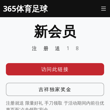
365体育足球
新会员
注册送18
访问此链接
吉祥独家奖金
注册就送 限量好礼 手刀领取 于活动期间内前往优
惠页面”点击领取”彩金。