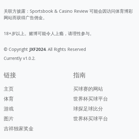
关联方披露：Sportsbook & Casino Review 可能会因访问体育博彩
网站而获得广告佣金。
18+岁以上。赌博可能令人上瘾，请理性参与。
© Copyright
JXF2024
. All Rights Reserved
Currently v1.0.2.
链接
指南
主页
买球赛的网站
体育
世界杯买球平台
游戏
球探足球比分
图片
世界杯买球平台
吉祥独家奖金