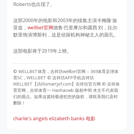
Roberts也出现了。
这部2000年的电影和2003年的续集主演卡梅隆·迪
亚兹，
wellbet官网
德鲁·巴里摩尔和露西·刘，比尔·
默里饰演博斯利，这是侦探机构神秘主人的面孔。
这部电影将于2019年上映。
© WELLBET体育，吉祥坊wellbet官网 – 365体育足球体
育SC，WELLBET © 吉祥坊APP手机吉祥坊
WELLBET【访问smartjxf.com】吉祥坊官方网 © 吉祥体
育官网，吉祥体育一 Haohaowb 版权申明 本文不代表我
们的观点。如果这篇转载侵犯您的版权，请联系我们及时
删除！
charlie's angels
elizabeth banks
电影