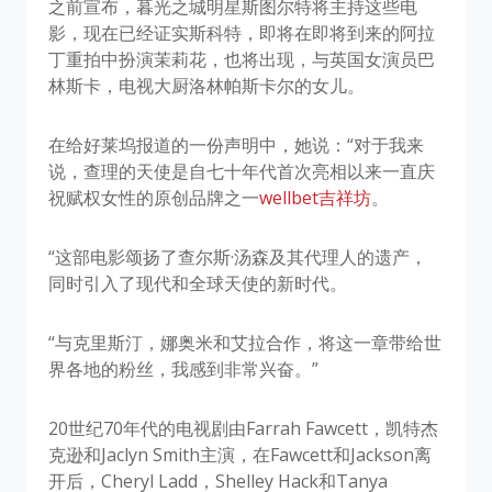
之前宣布，暮光之城明星斯图尔特将主持这些电
影，现在已经证实斯科特，即将在即将到来的阿拉
丁重拍中扮演茉莉花，也将出现，与英国女演员巴
林斯卡，电视大厨洛林帕斯卡尔的女儿。
在给好莱坞报道的一份声明中，她说：“对于我来
说，查理的天使是自七十年代首次亮相以来一直庆
祝赋权女性的原创品牌之一
wellbet吉祥坊
。
“这部电影颂扬了查尔斯·汤森及其代理人的遗产，
同时引入了现代和全球天使的新时代。
“与克里斯汀，娜奥米和艾拉合作，将这一章带给世
界各地的粉丝，我感到非常兴奋。”
20世纪70年代的电视剧由Farrah Fawcett，凯特杰
克逊和Jaclyn Smith主演，在Fawcett和Jackson离
开后，Cheryl Ladd，Shelley Hack和Tanya