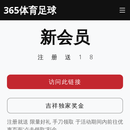
365体育足球
新会员
注册送18
访问此链接
吉祥独家奖金
注册就送 限量好礼 手刀领取 于活动期间内前往优
惠页面”点击领取”彩金。