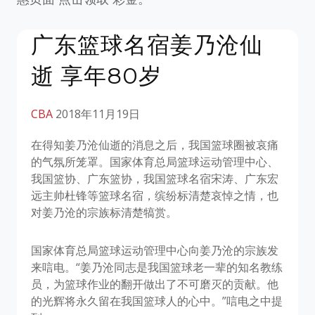
广东篮球名宿姜乃沧仙
逝 享年80岁
CBA
2018年11月19日
在得知姜乃沧仙逝的消息之后，我国篮球圈被哀痛
的气氛所笼罩。国家体育总局篮球运动管理中心、
我国篮协、广东篮协，我国篮球名宿宋涛、广东宏
远主帅杜锋等篮球名宿，缤纷标清楚哀悼之情，也
对姜乃沧的宗族标清楚犒赏。
国家体育总局篮球运动管理中心向姜乃沧的宗族发
来唁电。“姜乃沧同志是我国篮球老一辈的知名教练
员，为篮球作业的翻开做出了不可磨灭的贡献。他
的光辉将永久留在我国篮球人的心中。”唁电之中提