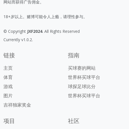
网站而获得广告佣金。
18+岁以上。赌博可能令人上瘾，请理性参与。
© Copyright
JXF2024
. All Rights Reserved
Currently v1.0.2.
链接
指南
主页
买球赛的网站
体育
世界杯买球平台
游戏
球探足球比分
图片
世界杯买球平台
吉祥独家奖金
项目
社区