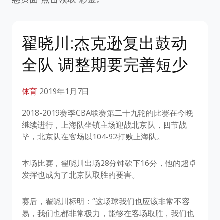
翟晓川:杰克逊复出鼓动
全队 调整期要完善短少
体育
2019年1月7日
2018-2019赛季CBA联赛第二十九轮的比赛在今晚
继续进行，上海队坐镇主场迎战北京队，四节战
毕，北京队在客场以104-92打败上海队。
本场比赛，翟晓川出场28分钟砍下16分，他的超卓
发挥也成为了北京队取胜的要害。
赛后，翟晓川标明：“这场球我们也应该非常不容
易，我们也都非常极力，能够在客场取胜，我们也