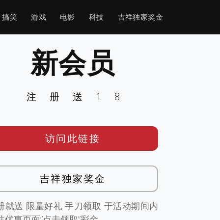
搞笑
游戏
电影
科技
吉祥独家奖金
新会员
注册送18
访问此链接
吉祥独家奖金
册就送 限量好礼 手刀领取 于活动期间内
往优惠页面”点击领取”彩金。