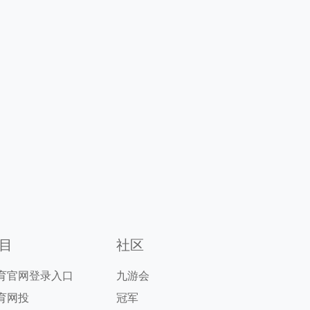
目
社区
育官网登录入口
九游会
育网投
冠军