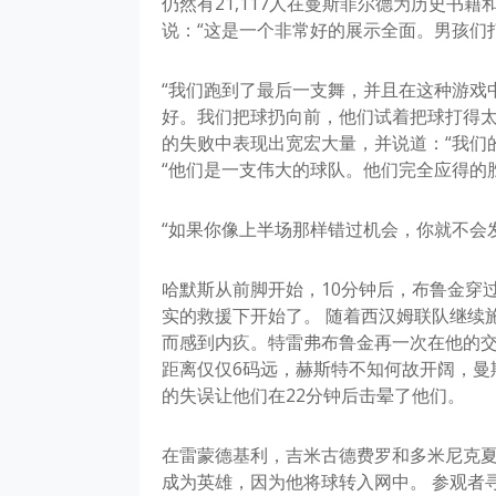
仍然有21,117人在曼斯菲尔德为历史书
说：“这是一个非常好的展示全面。男孩们
“我们跑到了最后一支舞，并且在这种游戏
好。我们把球扔向前，他们试着把球打得太
的失败中表现出宽宏大量，并说道：“我们
“他们是一支伟大的球队。他们完全应得的
“如果你像上半场那样错过机会，你就不会
哈默斯从前脚开始，10分钟后，布鲁金穿
实的救援下开始了。 随着西汉姆联队继续
而感到内疚。特雷弗布鲁金再一次在他的交
距离仅仅6码远，赫斯特不知何故开阔，曼
的失误让他们在22分钟后击晕了他们。
在雷蒙德基利，吉米古德费罗和多米尼克
成为英雄，因为他将球转入网中。 参观者