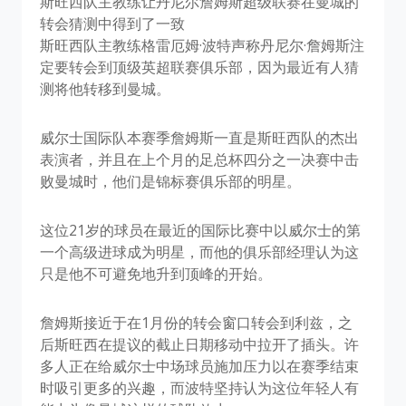
斯旺西队主教练让丹尼尔詹姆斯超级联赛在曼城的
转会猜测中得到了一致
斯旺西队主教练格雷厄姆·波特声称丹尼尔·詹姆斯注
定要转会到顶级英超联赛俱乐部，因为最近有人猜
测将他转移到曼城。
威尔士国际队本赛季詹姆斯一直是斯旺西队的杰出
表演者，并且在上个月的足总杯四分之一决赛中击
败曼城时，他们是锦标赛俱乐部的明星。
这位21岁的球员在最近的国际比赛中以威尔士的第
一个高级进球成为明星，而他的俱乐部经理认为这
只是他不可避免地升到顶峰的开始。
詹姆斯接近于在1月份的转会窗口转会到利兹，之
后斯旺西在提议的截止日期移动中拉开了插头。许
多人正在给威尔士中场球员施加压力以在赛季结束
时吸引更多的兴趣，而波特坚持认为这位年轻人有