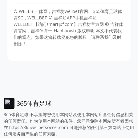
© WELLBET体育，吉祥坊wellbet官网 – 365体育足球体
育SC，WELLBET © 吉祥坊APP手机吉祥坊
WELLBET【访问smartjxf.com】吉祥坊官方网 © 吉祥体
育官网，吉祥体育一 Haohaowb 版权申明 本文不代表我
们的观点。如果这篇转载侵犯您的版权，请联系我们及时
删除！
365体育足球
365体育足球 不承担与您使用本网站及使用本网站所含任何信息相关
的任何责任。作为使用本网站的条件，您同意免除本网站所有者因您
在
https://365wellbetsoccer.com
可能推荐的任何第三方网站上使用
任何服务而产生的任何索赔。