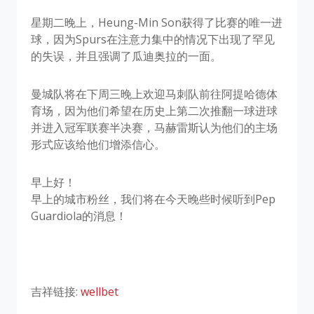
星期二晚上，Heung-Min Son获得了比赛的唯一进
球，因为Spurs在注意力集中的情况下出现了罕见
的失误，并且强调了瓜迪奥拉的一面。
曼城队将在下周三晚上欢迎马刺队前往阿提哈德体
育场，因为他们希望在历史上第二次推翻一球进球
并进入冠军联赛半决赛，马赫雷斯认为他们的主场
形式应该给他们增添信心。
早上好！
早上的城市粉丝，我们将在今天晚些时候听到Pep
Guardiola的消息！
吉祥链接:
wellbet