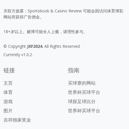
关联方披露：Sportsbook & Casino Review 可能会因访问体育博彩
网站而获得广告佣金。
18+岁以上。赌博可能令人上瘾，请理性参与。
© Copyright
JXF2024
. All Rights Reserved
Currently v1.0.2.
链接
指南
主页
买球赛的网站
体育
世界杯买球平台
游戏
球探足球比分
图片
世界杯买球平台
吉祥独家奖金