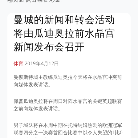
曼城的新闻和转会活动
将由瓜迪奥拉前水晶宫
新闻发布会召开
体育
2019年4月12日
曼彻斯特城主教练瓜迪奥拉今天将在水晶宫冲突前
向媒体发表讲话。
佩普瓜迪奥拉将在周日对阵水晶宫的关键英超联赛
之前向媒体发表讲话。
男子城队将在本周中期在托特纳姆热刺的欧洲冠军
联赛四分之一决赛首回合比赛中以令人失望的1比0