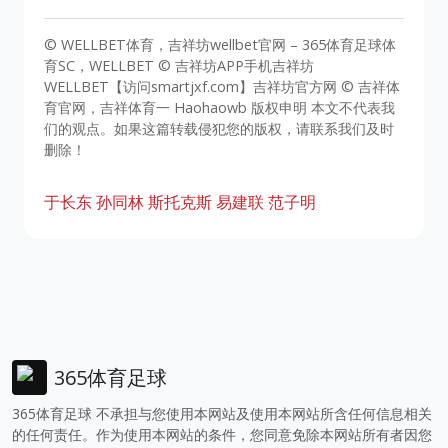
© WELLBET体育，吉祥坊wellbet官网 – 365体育足球体
育SC，WELLBET © 吉祥坊APP手机吉祥坊
WELLBET【访问smartjxf.com】吉祥坊官方网 © 吉祥体
育官网，吉祥体育一 Haohaowb 版权申明 本文不代表我
们的观点。如果这篇转载侵犯您的版权，请联系我们及时
删除！
于长东
孙同林
斯托克斯
易建联
范子明
365体育足球
365体育足球 不承担与您使用本网站及使用本网站所含任何信息相关
的任何责任。作为使用本网站的条件，您同意免除本网站所有者因您