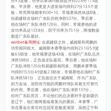
分9.3篮板，但季后赛场均数据提升到22.6分11.4篮
板。半决赛，他更是大迸发场均得到27分13.5个篮
板，终究两场都拿到30+10。常规赛虽然休战8场，
但易建联在场时广东队仍然净胜537分。季后赛，
他在场时广东队净胜120分。同时，常规赛他的进
攻功率高达133.8分，防守功率为73.1分，两项数据
都是广东队最好。
wellbet备用网址
: 在易建联之外，威姆斯和周鹏的
功劳相同很大。威姆斯本赛季场均得到23.1分5.9篮
板6.5助攻，他常规赛进场43场，在场时广东队总共
净胜588分，正负值全队最高。季后赛，他在场时
广东队净胜120分和易建联相同多。周鹏本赛季场
均得到15.5分4.9篮板2.3助攻，常规赛他在场时广东
队净胜581分，正负值仅次于威姆斯。作为广东队
的万金油，攻防传万能的周鹏对球队有着无可替代
的作用。季后赛，他在场时广东队净胜137分，
但对广东队而言，不论他们的总决赛对手是新疆仍
是辽宁，他们都将面临着复仇的重担。本赛季，广
东在重金出资后对总冠军是极度渴望，虽然辽宁和