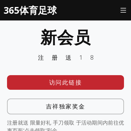
365体育足球
新会员
注册送18
访问此链接
吉祥独家奖金
注册就送 限量好礼 手刀领取 于活动期间内前往优
惠页面”点击领取”彩金。