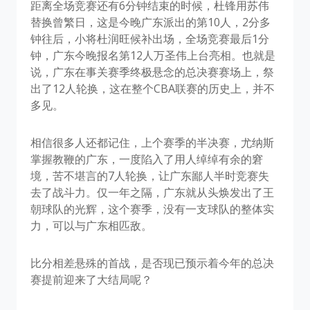
距离全场竞赛还有6分钟结束的时候，杜锋用苏伟
替换曾繁日，这是今晚广东派出的第10人，2分多
钟往后，小将杜润旺候补出场，全场竞赛最后1分
钟，广东今晚报名第12人万圣伟上台亮相。也就是
说，广东在事关赛季终极悬念的总决赛赛场上，祭
出了12人轮换，这在整个CBA联赛的历史上，并不
多见。
相信很多人还都记住，上个赛季的半决赛，尤纳斯
掌握教鞭的广东，一度陷入了用人绰绰有余的窘
境，苦不堪言的7人轮换，让广东鄙人半时竞赛失
去了战斗力。仅一年之隔，广东就从头焕发出了王
朝球队的光辉，这个赛季，没有一支球队的整体实
力，可以与广东相匹敌。
比分相差悬殊的首战，是否现已预示着今年的总决
赛提前迎来了大结局呢？