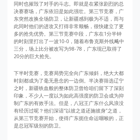
同时也摧毁了对手的斗志。即就是在紧张剧烈的总
决赛赛场，广东依旧是如此强壮。第三节竞赛，广
东突然改换全场防卫，让新疆感到极为不适，而与
此同时他们的进攻又打得非常顺畅，很快建立了更
多的抢先优势。第三节竞赛中段，广东在1分半钟
的时刻里打出了一波10-0，随着布鲁克斯外线飚中
三分，场上比分被改写为98-78，广东现已取得了
20分的巨大抢先。
下半时竞赛，竞赛局势完全向广东倾斜，绝大大都
时刻都成为了毫无悬念的一边倒。半决赛筛选辽宁
之时，新疆铁血般的整体防卫曾给咱们留下了深刻
印象，不少人一度以为如此高强度的防卫会成为抑
制广东的有效手法。但是，八冠王广东什么风浪没
有经历过呢？他们深谙“以彼之道还施彼身”之道，
从第三节竞赛开始，使得广东扼住命运咽喉的，正
是总冠军级别的防卫。