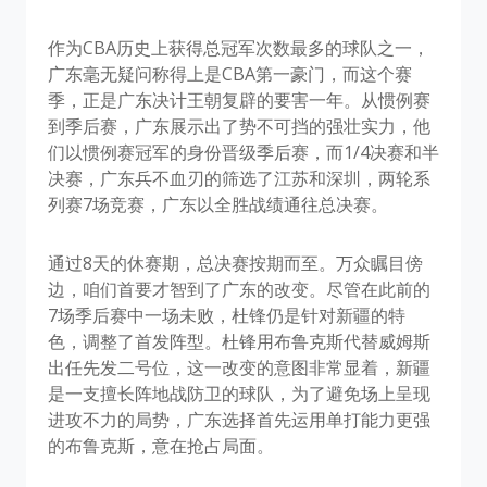
作为CBA历史上获得总冠军次数最多的球队之一，
广东毫无疑问称得上是CBA第一豪门，而这个赛
季，正是广东决计王朝复辟的要害一年。从惯例赛
到季后赛，广东展示出了势不可挡的强壮实力，他
们以惯例赛冠军的身份晋级季后赛，而1/4决赛和半
决赛，广东兵不血刃的筛选了江苏和深圳，两轮系
列赛7场竞赛，广东以全胜战绩通往总决赛。
通过8天的休赛期，总决赛按期而至。万众瞩目傍
边，咱们首要才智到了广东的改变。尽管在此前的
7场季后赛中一场未败，杜锋仍是针对新疆的特
色，调整了首发阵型。杜锋用布鲁克斯代替威姆斯
出任先发二号位，这一改变的意图非常显着，新疆
是一支擅长阵地战防卫的球队，为了避免场上呈现
进攻不力的局势，广东选择首先运用单打能力更强
的布鲁克斯，意在抢占局面。