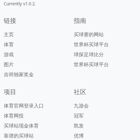
Currently v1.0.2.
链接
指南
主页
买球赛的网站
体育
世界杯买球平台
游戏
球探足球比分
图片
世界杯买球平台
吉祥独家奖金
项目
社区
体育官网登录入口
九游会
体育网投
冠军
买球站现金体育
凯发
靠谱的买球站
优博