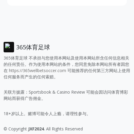
365体育足球
365体育足球 不承担与您使用本网站及使用本网站所含任何信息相关
的任何责任。作为使用本网站的条件，您同意免除本网站所有者因您
在
https://365wellbetsoccer.com
可能推荐的任何第三方网站上使用
任何服务而产生的任何索赔。
关联方披露：Sportsbook & Casino Review 可能会因访问体育博彩
网站而获得广告佣金。
18+岁以上。赌博可能令人上瘾，请理性参与。
© Copyright
JXF2024
. All Rights Reserved