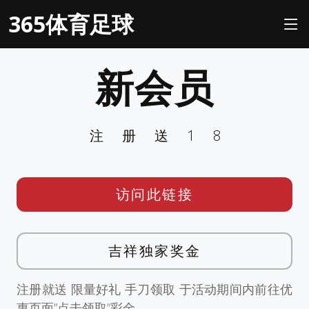
365体育足球
新会员
注册送18
访问此链接
吉祥独家奖金
注册就送 限量好礼 手刀领取 于活动期间内前往优
惠页面”点击领取”彩金。