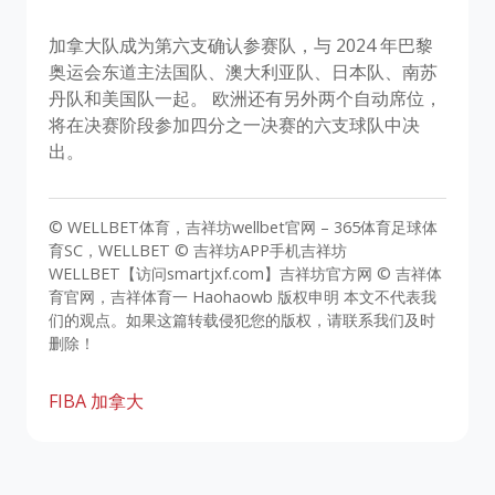
加拿大队成为第六支确认参赛队，与 2024 年巴黎
奥运会东道主法国队、澳大利亚队、日本队、南苏
丹队和美国队一起。 欧洲还有另外两个自动席位，
将在决赛阶段参加四分之一决赛的六支球队中决
出。
© WELLBET体育，吉祥坊wellbet官网 – 365体育足球体
育SC，WELLBET © 吉祥坊APP手机吉祥坊
WELLBET【访问smartjxf.com】吉祥坊官方网 © 吉祥体
育官网，吉祥体育一 Haohaowb 版权申明 本文不代表我
们的观点。如果这篇转载侵犯您的版权，请联系我们及时
删除！
FIBA
加拿大