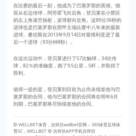
在比赛的最后一刻，他成为了巴塞罗那的英雄。德
容从右边传球，阿劳霍飞向后角，登贝莱在小禁区
的左上角凌空抽射，皮球射向近角。这89分36秒的
进球也是巴塞罗那在西甲主场比赛中八年来的最新
进球。桑切斯在2013年9月14日对塞维利亚进了最
后一个进球（93分钟8秒）。
在这次运动中，登贝莱进行了57次触球，34次传
球，82％的准确度，跑了9.5公里，5杆，并取得了
胜利。
值得一提的是，登贝莱到目前为止尚未续签他与巴
塞罗那的合同，他与巴塞罗那的合同将在明年6月
到期，巴塞罗那将尽快续签他的合同。
© WELLBET体育，吉祥坊wellbet官网 – 365体育足球体
育SC，WELLBET © 吉祥坊APP手机吉祥坊