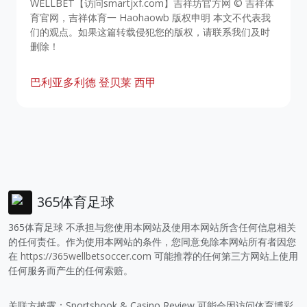
WELLBET【访问smartjxf.com】吉祥坊官方网 © 吉祥体
育官网，吉祥体育一 Haohaowb 版权申明 本文不代表我
们的观点。如果这篇转载侵犯您的版权，请联系我们及时
删除！
巴利亚多利德
登贝莱
西甲
365体育足球
365体育足球 不承担与您使用本网站及使用本网站所含任何信息相关
的任何责任。作为使用本网站的条件，您同意免除本网站所有者因您
在
https://365wellbetsoccer.com
可能推荐的任何第三方网站上使用
任何服务而产生的任何索赔。
关联方披露：Sportsbook & Casino Review 可能会因访问体育博彩