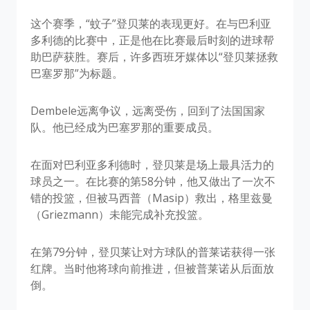
这个赛季，“蚊子”登贝莱的表现更好。在与巴利亚
多利德的比赛中，正是他在比赛最后时刻的进球帮
助巴萨获胜。赛后，许多西班牙媒体以“登贝莱拯救
巴塞罗那”为标题。
Dembele远离争议，远离受伤，回到了法国国家
队。他已经成为巴塞罗那的重要成员。
在面对巴利亚多利德时，登贝莱是场上最具活力的
球员之一。在比赛的第58分钟，他又做出了一次不
错的投篮，但被马西普（Masip）救出，格里兹曼
（Griezmann）未能完成补充投篮。
在第79分钟，登贝莱让对方球队的普莱诺获得一张
红牌。当时他将球向前推进，但被普莱诺从后面放
倒。