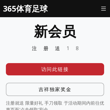
365体育足球
新会员
注册送18
访问此链接
吉祥独家奖金
注册就送 限量好礼 手刀领取 于活动期间内前往优
惠页面”点击领取”彩金。