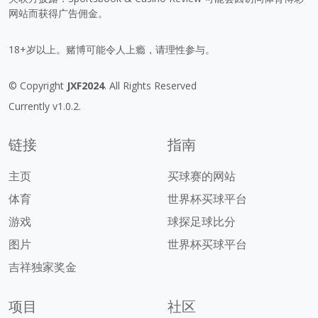
网站而获得广告佣金。
18+岁以上。赌博可能令人上瘾，请理性参与。
© Copyright
JXF2024
. All Rights Reserved
Currently v1.0.2.
链接
指南
主页
买球赛的网站
体育
世界杯买球平台
游戏
球探足球比分
图片
世界杯买球平台
吉祥独家奖金
项目
社区