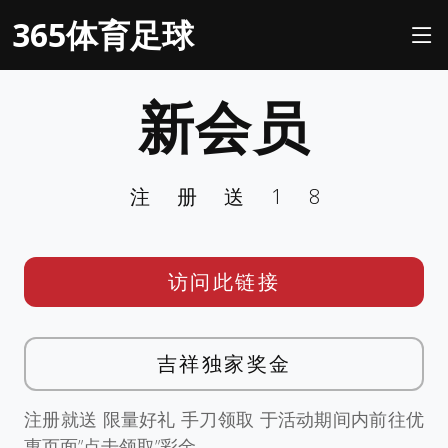
365体育足球
新会员
注册送18
访问此链接
吉祥独家奖金
注册就送 限量好礼 手刀领取 于活动期间内前往优
惠页面”点击领取”彩金。