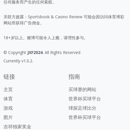
任何服务而产生的任何索赔。
关联方披露：Sportsbook & Casino Review 可能会因访问体育博彩
网站而获得广告佣金。
18+岁以上。赌博可能令人上瘾，请理性参与。
© Copyright
JXF2024
. All Rights Reserved
Currently v1.0.2.
链接
指南
主页
买球赛的网站
体育
世界杯买球平台
游戏
球探足球比分
图片
世界杯买球平台
吉祥独家奖金