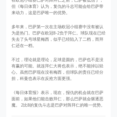
但《每日体育》认为，复仇的斗志可能会给巴萨带
来动力，这是巴萨唯一的优势。
多年来，巴萨第一次在主场欧冠小组赛中没有被认
为是热门。巴萨在欧冠8-2负于拜仁。球队现在已经
失去了头号球星梅西，似乎已经陷入了二档，而拜
仁还在一档。
不过，理论就是理论，足球是圆的，巴萨也不是没
有赢的可能。就连拜仁大将也表示，绝不能掉以轻
心。虽然巴萨现在没有梅西，但球队的责任已经分
担，科曼也表示在反抢方面更强。
《每日体育报》表示，现在，报仇的机会就在巴萨
面前，如果他们能击败拜仁，那么巴萨就会驱逐恶
魔。 2比8的复仇斗志是巴萨对阵拜仁的唯一优势。