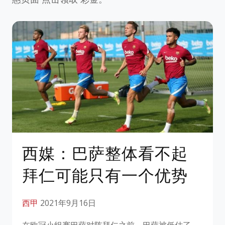
西媒：巴萨整体看不起
拜仁可能只有一个优势
西甲
2021年9月16日
在欧冠小组赛巴萨对阵拜仁之前，巴萨被低估了，