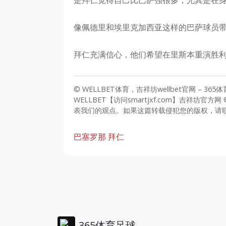
是拜仁觉得自己比巴萨强很多，尤其是在
像佩德里和埃里克加西亚这样的巴萨球员
拜仁充满信心，他们希望在里斯本重演胜
© WELLBET体育，吉祥坊wellbet官网 – 36
WELLBET【访问smartjxf.com】吉祥坊官方
表我们的观点。如果这篇转载侵犯您的版权，请
巴塞罗那
拜仁
365体育足球