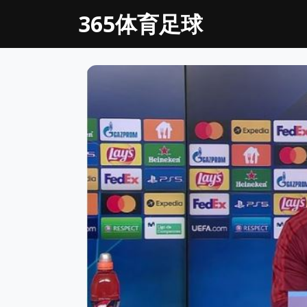
365体育足球