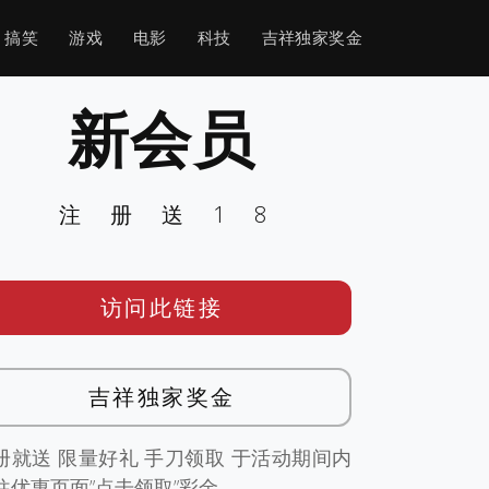
搞笑
游戏
电影
科技
吉祥独家奖金
新会员
注册送18
访问此链接
吉祥独家奖金
册就送 限量好礼 手刀领取 于活动期间内
往优惠页面”点击领取”彩金。