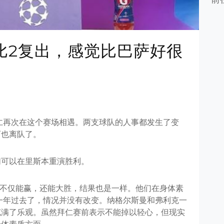
比2复出，感觉比巴萨好很
拜仁再次在这个赛场相遇。两支球队的人事都发生了变
西也离队了。
们可以在里斯本重演胜利。
球队不仅能赢，还能大胜，结果也是一样。他们在身体素
一年过去了，情况并没有改变。纳格尔斯曼和弗利克一
充满了乐观。虽然拜仁赛前表示不能掉以轻心，但现实