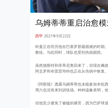
乌姆蒂蒂重启治愈模
西甲
2021年9月22日
科曼正在经历他在巴塞罗那最困难的时期。
教练。与此同时，球队也受到伤病困扰。
虽然德斯特和库蒂尼奥回来了，但现在佩德
阿圭罗和布雷思韦特也正在从伤病中恢复
《阿斯报》透露乌姆蒂蒂也未能参加本轮
周六也没有来到训练场。种种迹象表明，
但他至少避免了被嘘的痛苦，因为巴萨球