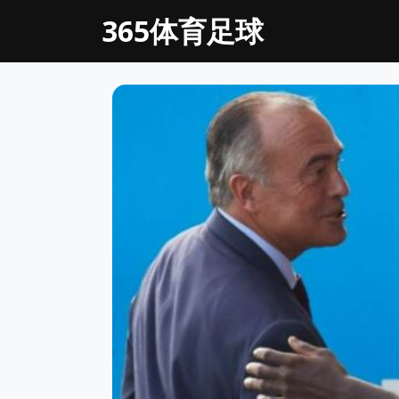
365体育足球