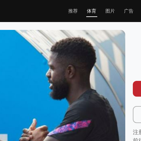
推荐
体育
图片
广告
注
前