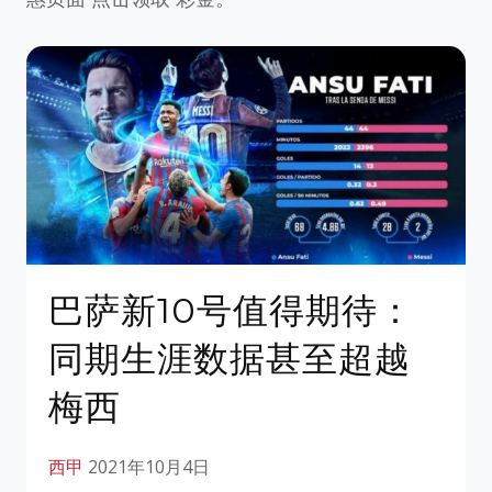
巴萨新10号值得期待：
同期生涯数据甚至超越
梅西
西甲
2021年10月4日