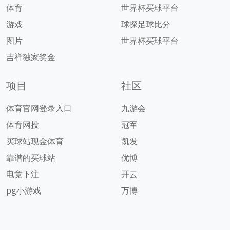
体育
世界杯买球平台
游戏
球探足球比分
图片
世界杯买球平台
吉祥独家奖金
项目
社区
体育官网登录入口
九游会
体育网投
冠军
买球站现金体育
凯发
靠谱的买球站
优博
电竞下注
开云
pg小游戏
万博