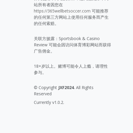
站所有者因您在
https://365wellbetsoccer.com
可能推荐
的任何第三方网站上使用任何服务而产生
的任何索赔。
关联方披露：Sportsbook & Casino
Review 可能会因访问体育博彩网站而获得
广告佣金。
18+岁以上。赌博可能令人上瘾，请理性
参与。
© Copyright
JXF2024
. All Rights
Reserved
Currently v1.0.2.