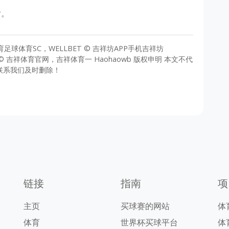
片。
5体育足球体育SC，WELLBET © 吉祥坊APP手机吉祥坊
网 © 吉祥体育官网，吉祥体育一 Haohaowb 版权申明 本文不代
联系我们及时删除！
链接
指南
项
主页
买球赛的网站
体
体育
世界杯买球平台
体