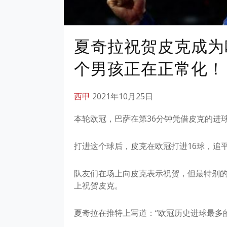
夏奇拉祝贺皮克成为
个男孩正在正常化！
西甲
2021年10月25日
本轮欧冠，巴萨在第36分钟凭借皮克的进
打进这个球后，皮克在欧冠打进16球，追
队友们在场上向皮克表示祝贺，但最特别的
上祝贺皮克。
夏奇拉在推特上写道：“欧冠历史进球最多