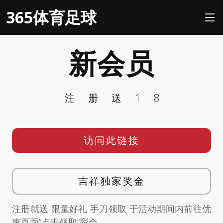
365体育足球
新会员
注册送18
访问此链接
吉祥独家奖金
注册就送 限量好礼 手刀领取 于活动期间内前往优
惠页面”点击领取”彩金。