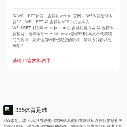
© WELLBET体育，吉祥坊wellbet官网 – 365体育足球体
育SC，WELLBET © 吉祥坊APP手机吉祥坊
WELLBET【访问smartjxf.com】吉祥坊官方网 © 吉祥体
育官网，吉祥体育一 Haohaowb 版权申明 本文不代表我
们的观点。如果这篇转载侵犯您的版权，请联系我们及时
删除！
基辅
巴塞罗那
西甲
365体育足球
365体育足球 不承担与您使用本网站及使用本网站所含任何信息相关
的任何责任。作为使用本网站的条件，您同意免除本网站所有者因您