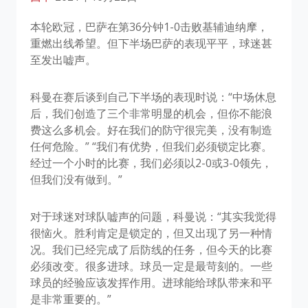
本轮欧冠，巴萨在第36分钟1-0击败基辅迪纳摩，
重燃出线希望。但下半场巴萨的表现平平，球迷甚
至发出嘘声。
科曼在赛后谈到自己下半场的表现时说：“中场休息
后，我们创造了三个非常明显的机会，但你不能浪
费这么多机会。好在我们的防守很完美，没有制造
任何危险。” “我们有优势，但我们必须锁定比赛。
经过一个小时的比赛，我们必须以2-0或3-0领先，
但我们没有做到。”
对于球迷对球队嘘声的问题，科曼说：“其实我觉得
很恼火。胜利肯定是锁定的，但又出现了另一种情
况。我们已经完成了后防线的任务，但今天的比赛
必须改变。很多进球。球员一定是最苛刻的。一些
球员的经验应该发挥作用。进球能给球队带来和平
是非常重要的。”