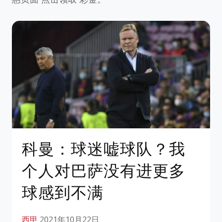
科曼：球迷嘘球队？我
个人对巴萨没有进更多
球感到不满
西甲
2021年10月22日