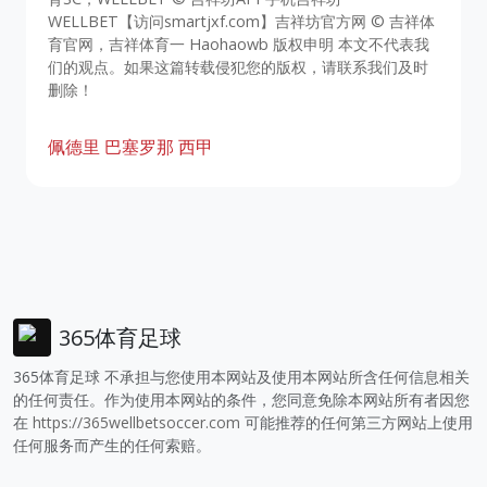
WELLBET【访问smartjxf.com】吉祥坊官方网 © 吉祥体
育官网，吉祥体育一 Haohaowb 版权申明 本文不代表我
们的观点。如果这篇转载侵犯您的版权，请联系我们及时
删除！
佩德里
巴塞罗那
西甲
365体育足球
365体育足球 不承担与您使用本网站及使用本网站所含任何信息相关
的任何责任。作为使用本网站的条件，您同意免除本网站所有者因您
在
https://365wellbetsoccer.com
可能推荐的任何第三方网站上使用
任何服务而产生的任何索赔。