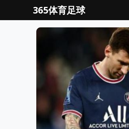
365体育足球