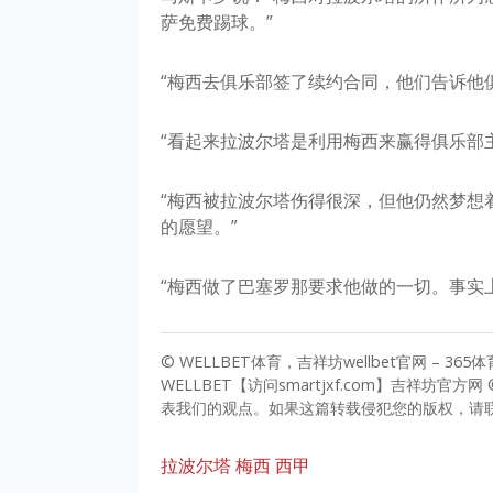
萨免费踢球。”
“梅西去俱乐部签了续约合同，他们告诉他
“看起来拉波尔塔是利用梅西来赢得俱乐部
“梅西被拉波尔塔伤得很深，但他仍然梦想
的愿望。”
“梅西做了巴塞罗那要求他做的一切。事实
© WELLBET体育，吉祥坊wellbet官网 – 36
WELLBET【访问smartjxf.com】吉祥坊官方
表我们的观点。如果这篇转载侵犯您的版权，请
拉波尔塔
梅西
西甲