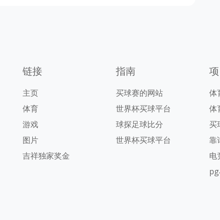
链接
指南
项
主页
买球赛的网站
体
体育
世界杯买球平台
体
游戏
球探足球比分
买
图片
世界杯买球平台
靠
吉祥独家奖金
电
p