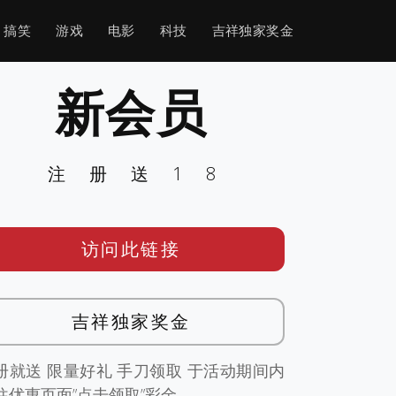
搞笑
游戏
电影
科技
吉祥独家奖金
新会员
注册送18
访问此链接
吉祥独家奖金
册就送 限量好礼 手刀领取 于活动期间内
往优惠页面”点击领取”彩金。