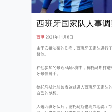
西班牙国家队人事调
西甲
2021年11月8日
由于安祖法蒂的伤病，西班牙国家队进行了
替他。
在他参加的最近5场比赛中，德托马斯打进
牙最佳射手。
德托马斯此前曾表达过进入西班牙国家队
自己的梦想。
入选西班牙队后，德托马斯也高兴地说：“