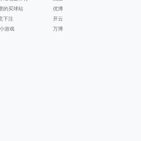
谱的买球站
优博
竞下注
开云
g小游戏
万博