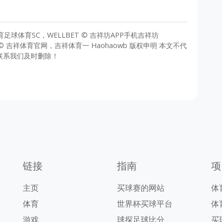
5体育足球体育SC，WELLBET © 吉祥坊APP手机吉祥坊
网 © 吉祥体育官网，吉祥体育一 Haohaowb 版权申明 本文不代
联系我们及时删除！
链接
指南
项
主页
买球赛的网站
体
体育
世界杯买球平台
体
游戏
球探足球比分
买