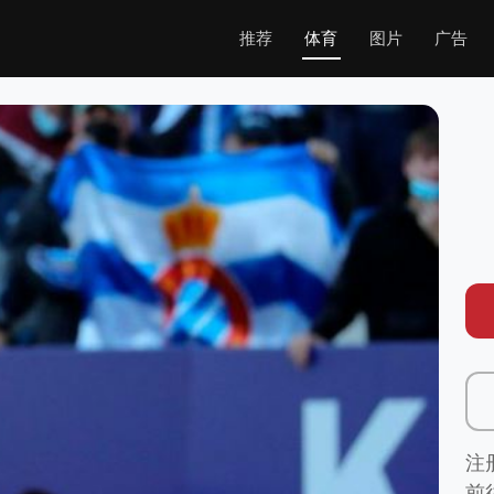
推荐
体育
图片
广告
注
前