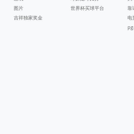
图片
世界杯买球平台
靠
吉祥独家奖金
电
p