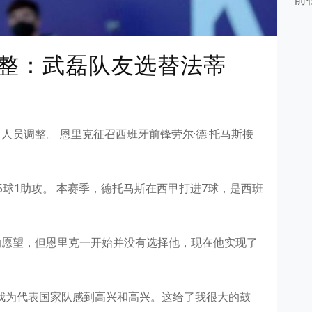
整：武磊队友选替法蒂
人员调整。 恩里克征召西班牙前锋劳尔·德·托马斯接
5球1助攻。 本赛季，德托马斯在西甲打进7球，是西班
的愿望，但恩里克一开始并没有选择他，现在他实现了
我为代表国家队感到高兴和高兴。这给了我很大的鼓