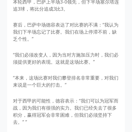
本轮西甲，巴萨上半场3-0领先，但下半场塞尔塔连
追3球，将比分追成3比3。
赛后，巴萨中场德容表达了对比赛的不满：“我认为
我们下半场忘记了比赛。我们在场上停滞不前，缺
乏个性。”
“我们必须改变人，因为当对方施加压力时，我们必
须提供更好的表现。这就是这场比赛。”
“本来，这场比赛对我们攀登排名非常重要，对我们
来说是一个巨大的打击。”
对于西甲的可能性，德容表示：“我们可以为冠军而
战，因为我们有很强的实力。我们已经失去了很多
积分，赢得冠军会非常困难，但我们必须坚持下
去。” ”