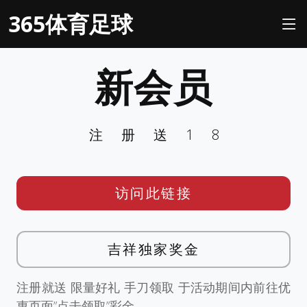
365体育足球
新会员
注册送18
访问此链接
吉祥独家奖金
注册就送 限量好礼 手刀领取 于活动期间内前往优
惠页面”点击领取”彩金。