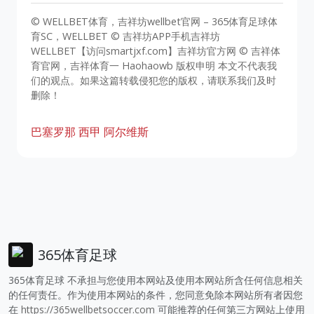
© WELLBET体育，吉祥坊wellbet官网 – 365体育足球体
育SC，WELLBET © 吉祥坊APP手机吉祥坊
WELLBET【访问smartjxf.com】吉祥坊官方网 © 吉祥体
育官网，吉祥体育一 Haohaowb 版权申明 本文不代表我
们的观点。如果这篇转载侵犯您的版权，请联系我们及时
删除！
巴塞罗那
西甲
阿尔维斯
365体育足球
365体育足球 不承担与您使用本网站及使用本网站所含任何信息相关
的任何责任。作为使用本网站的条件，您同意免除本网站所有者因您
在
https://365wellbetsoccer.com
可能推荐的任何第三方网站上使用