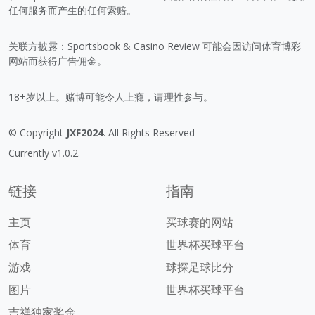
任何服务而产生的任何索赔。
关联方披露：Sportsbook & Casino Review 可能会因访问体育博彩
网站而获得广告佣金。
18+岁以上。赌博可能令人上瘾，请理性参与。
© Copyright
JXF2024
. All Rights Reserved
Currently v1.0.2.
链接
指南
主页
买球赛的网站
体育
世界杯买球平台
游戏
球探足球比分
图片
世界杯买球平台
吉祥独家奖金