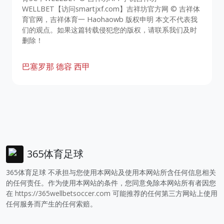
WELLBET【访问smartjxf.com】吉祥坊官方网 © 吉祥体
育官网，吉祥体育一 Haohaowb 版权申明 本文不代表我
们的观点。如果这篇转载侵犯您的版权，请联系我们及时
删除！
巴塞罗那
德容
西甲
365体育足球
365体育足球 不承担与您使用本网站及使用本网站所含任何信息相关
的任何责任。作为使用本网站的条件，您同意免除本网站所有者因您
在
https://365wellbetsoccer.com
可能推荐的任何第三方网站上使用
任何服务而产生的任何索赔。