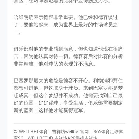
禁区，在对阵慕尼黑的比赛中显得筋疲力尽。
哈维明确表示德容非常重要。他已经和德容谈过
了，要他站起来，成为世界上最好的中场球员之
一。
俱乐部对他的专业感到满意，但也知道他现在很痛
苦，因为他认真对待一切。德容赛后对比赛的分析
非常精准，他对球队的表现并不满意。
巴塞罗那最大的危险是德容不开心。利物浦和拜仁
都想引进他，但这取决于球员。来到巴塞罗那是梦
想成真，但这个梦想并不成功。他需要找到自己最
好的位置，好好踢球，享受生活，俱乐部需要制定
新的蓝图，这样他才能赢得冠军。
© WELLBET体育，吉祥坊wellbet官网 – 365体育足球体
育SC，WELLBET © 吉祥坊APP手机吉祥坊