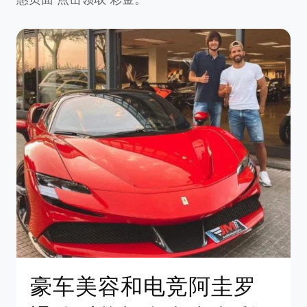
豪车美容和电竞阿圭罗