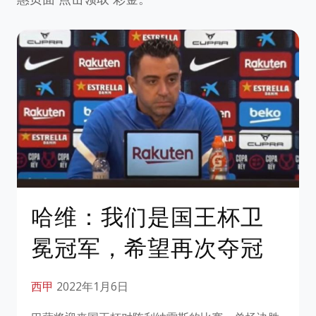
哈维：我们是国王杯卫
冕冠军，希望再次夺冠
西甲
2022年1月6日