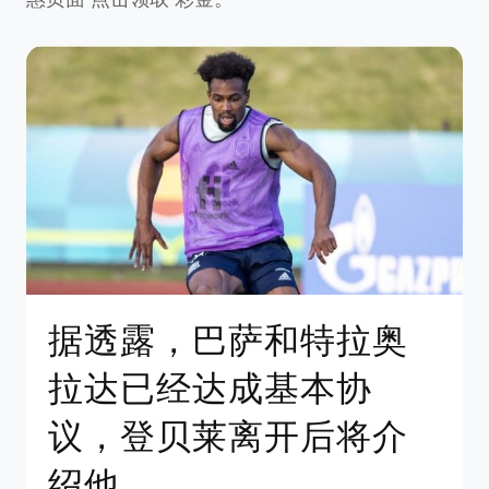
据透露，巴萨和特拉奥
拉达已经达成基本协
议，登贝莱离开后将介
绍他