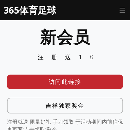
365体育足球
新会员
注册送18
访问此链接
吉祥独家奖金
注册就送 限量好礼 手刀领取 于活动期间内前往优
惠页面”点击领取”彩金。