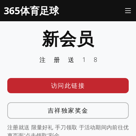
365体育足球
新会员
注册送18
访问此链接
吉祥独家奖金
注册就送 限量好礼 手刀领取 于活动期间内前往优
惠页面”点击领取”彩金。