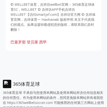
© WELLBET体育，吉祥坊wellbet官网 – 365体育足球体
育SC，WELLBET © 吉祥坊APP手机吉祥坊
WELLBET【访问smartjxf.com】吉祥坊官方网 © 吉祥体
育官网，吉祥体育一 Haohaowb 版权申明 本文不代表我
们的观点。如果这篇转载侵犯您的版权，请联系我们及时
删除！
巴塞罗那
登贝莱
西甲
365体育足球
365体育足球 不承担与您使用本网站及使用本网站所含任何信息相关
的任何责任。作为使用本网站的条件，您同意免除本网站所有者因您
在
https://365wellbetsoccer.com
可能推荐的任何第三方网站上使用