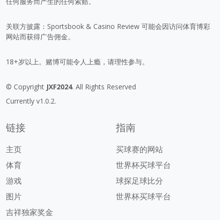
任何服务而产生的任何索赔。
关联方披露：Sportsbook & Casino Review 可能会因访问体育博彩
网站而获得广告佣金。
18+岁以上。赌博可能令人上瘾，请理性参与。
© Copyright
JXF2024
. All Rights Reserved
Currently v1.0.2.
链接
指南
主页
买球赛的网站
体育
世界杯买球平台
游戏
球探足球比分
图片
世界杯买球平台
吉祥独家奖金