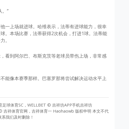
。”
赛他一上场就进球。哈维表示，法蒂有进球能力，很幸
球。本场比赛，法蒂获得2次机会，打进1球。法蒂能
努力。
示，看到阿尔巴、布斯克茨等老球员带伤上场，非常感
季不能像本赛季那样。巴塞罗那将尝试解决运动水平上
5体育足球体育SC，WELLBET © 吉祥坊APP手机吉祥坊
网 © 吉祥体育官网，吉祥体育一 Haohaowb 版权申明 本文不代
联系我们及时删除！