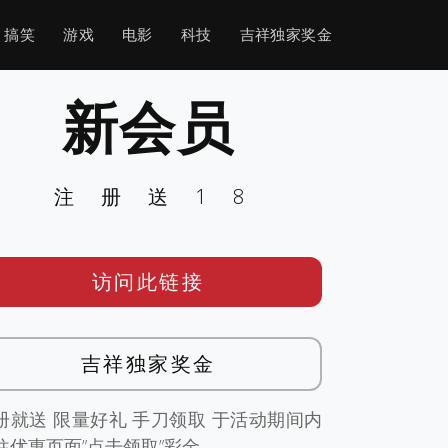
搞笑
游戏
电影
科技
吉祥独家奖金
新会员
注册送18
访问此链接
吉祥独家奖金
册就送 限量好礼 手刀领取 于活动期间内
往优惠页面”点击领取”彩金。