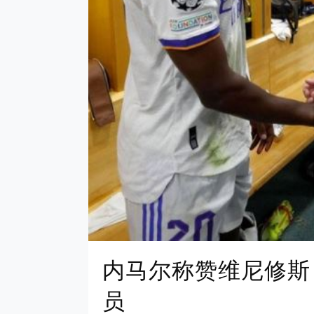
内马尔称赞维尼修斯
员