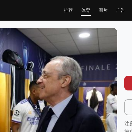
推荐
体育
图片
广告
注
前