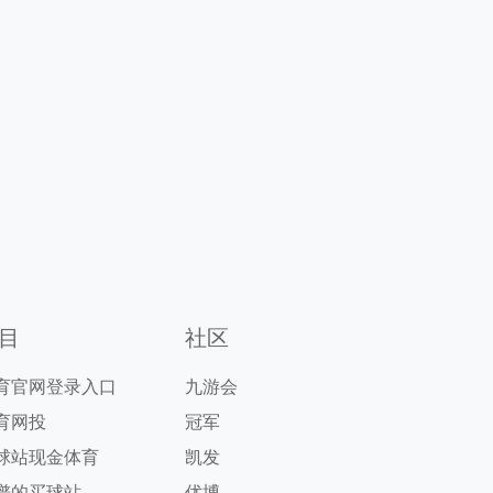
目
社区
育官网登录入口
九游会
育网投
冠军
球站现金体育
凯发
谱的买球站
优博