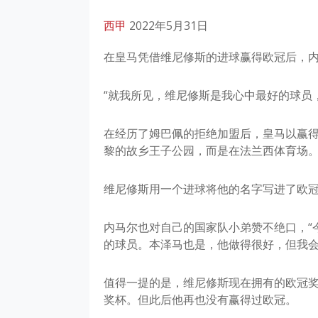
西甲
2022年5月31日
在皇马凭借维尼修斯的进球赢得欧冠后，
“就我所见，维尼修斯是我心中最好的球员
在经历了姆巴佩的拒绝加盟后，皇马以赢
黎的故乡王子公园，而是在法兰西体育场
维尼修斯用一个进球将他的名字写进了欧
内马尔也对自己的国家队小弟赞不绝口，“
的球员。本泽马也是，他做得很好，但我会说
值得一提的是，维尼修斯现在拥有的欧冠奖
奖杯。但此后他再也没有赢得过欧冠。