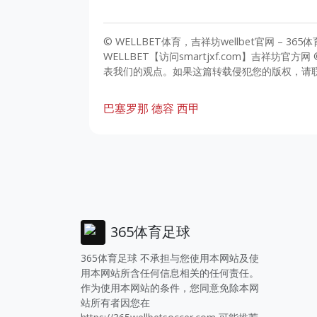
© WELLBET体育，吉祥坊wellbet官网 – 36
WELLBET【访问smartjxf.com】吉祥坊官方
表我们的观点。如果这篇转载侵犯您的版权，请
巴塞罗那
德容
西甲
365体育足球
365体育足球 不承担与您使用本网站及使
用本网站所含任何信息相关的任何责任。
作为使用本网站的条件，您同意免除本网
站所有者因您在