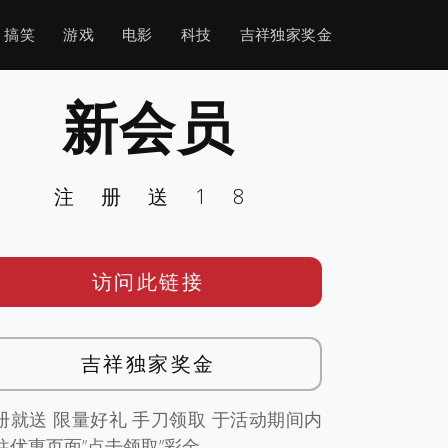
搞笑
游戏
电影
科技
吉祥独家奖金
新会员
注册送18
访问此链接
吉祥独家奖金
册就送 限量好礼 手刀领取 于活动期间内
往优惠页面”点击领取”彩金。