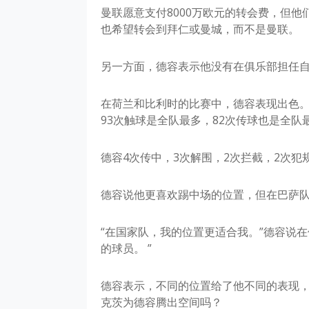
曼联愿意支付8000万欧元的转会费，但
也希望转会到拜仁或曼城，而不是曼联。
另一方面，德容表示他没有在俱乐部担任
在荷兰和比利时的比赛中，德容表现出色。
93次触球是全队最多，82次传球也是全队
德容4次传中，3次解围，2次拦截，2次犯
德容说他更喜欢踢中场的位置，但在巴萨
“在国家队，我的位置更适合我。”德容说
的球员。 ”
德容表示，不同的位置给了他不同的表现
克茨为德容腾出空间吗？