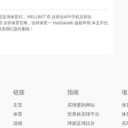
5体育足球体育SC，WELLBET © 吉祥坊APP手机吉祥坊
网 © 吉祥体育官网，吉祥体育一 Haohaowb 版权申明 本文不代
联系我们及时删除！
链接
指南
项
主页
买球赛的网站
体
体育
世界杯买球平台
体
游戏
球探足球比分
买