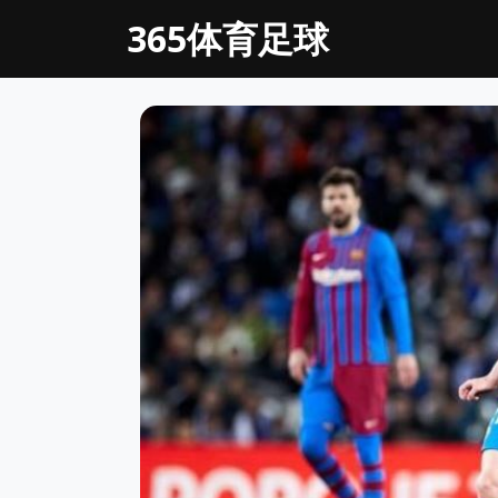
365体育足球