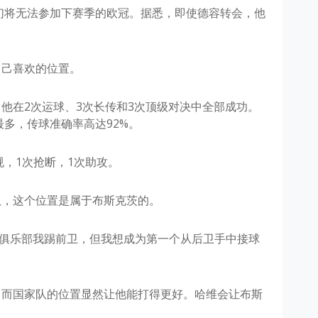
他们将无法参加下赛季的欧冠。据悉，即使德容转会，他
自己喜欢的位置。
他在2次运球、3次长传和3次顶级对决中全部成功。
最多，传球准确率高达92%。
规，1次抢断，1次助攻。
队，这个位置是属于布斯克茨的。
在俱乐部我踢前卫，但我想成为第一个从后卫手中接球
，而国家队的位置显然让他能打得更好。哈维会让布斯