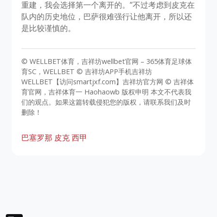
重建，我会选择第一个离开的。”不过考虑到皮克在
队内的历史地位，巴萨很难强行让他离开，所以还
是比较谨慎的。
© WELLBET体育，吉祥坊wellbet官网 – 365体育足球体
育SC，WELLBET © 吉祥坊APP手机吉祥坊
WELLBET【访问smartjxf.com】吉祥坊官方网 © 吉祥体
育官网，吉祥体育一 Haohaowb 版权申明 本文不代表我
们的观点。如果这篇转载侵犯您的版权，请联系我们及时
删除！
巴塞罗那
皮克
西甲