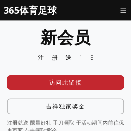
365体育足球
新会员
注册送18
访问此链接
吉祥独家奖金
注册就送 限量好礼 手刀领取 于活动期间内前往优
惠页面”点击领取”彩金。