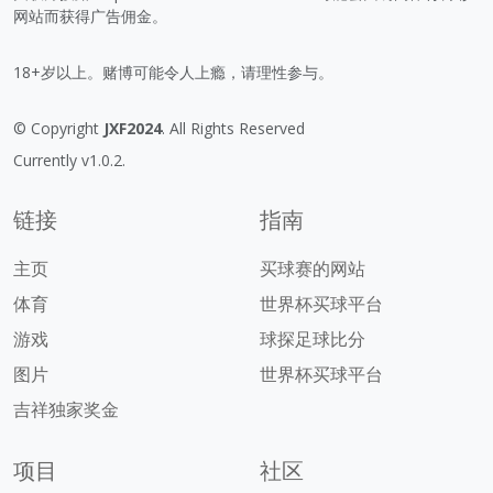
网站而获得广告佣金。
18+岁以上。赌博可能令人上瘾，请理性参与。
© Copyright
JXF2024
. All Rights Reserved
Currently v1.0.2.
链接
指南
主页
买球赛的网站
体育
世界杯买球平台
游戏
球探足球比分
图片
世界杯买球平台
吉祥独家奖金
项目
社区