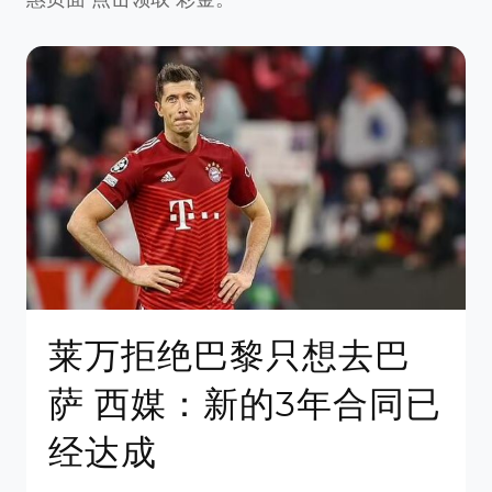
莱万拒绝巴黎只想去巴
萨 西媒：新的3年合同已
经达成