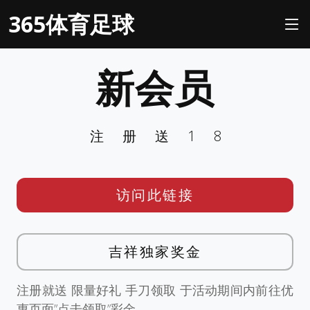
365体育足球
新会员
注册送18
访问此链接
吉祥独家奖金
注册就送 限量好礼 手刀领取 于活动期间内前往优
惠页面”点击领取”彩金。