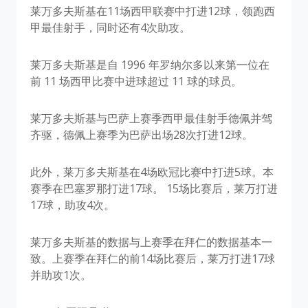
莱万多夫斯基在11场西甲联赛中打进12球，领跑西
甲最佳射手，同时还有4次助攻。
莱万多夫斯基是自 1996 年罗纳尔多以来第一位在
前 11 场西甲比赛中进球超过 11 球的球员。
莱万多夫斯基与巴萨上赛季西甲最佳射手德佩并驾
齐驱，德佩上赛季为巴萨出场28次打进12球。
此外，莱万多夫斯基在4场欧冠比赛中打进5球。本
赛季在巴塞罗那打进17球。 15场比赛后，莱万打进
17球，助攻4次。
莱万多夫斯基的数据与上赛季在拜仁的数据基本一
致。上赛季在拜仁的前14场比赛后，莱万打进17球
并助攻1次。