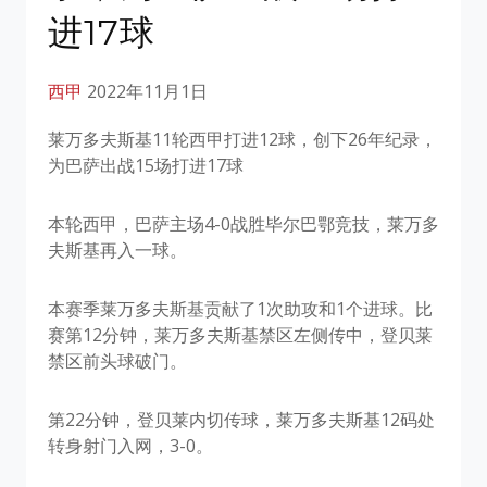
进17球
西甲
2022年11月1日
莱万多夫斯基11轮西甲打进12球，创下26年纪录，
为巴萨出战15场打进17球
本轮西甲，巴萨主场4-0战胜毕尔巴鄂竞技，莱万多
夫斯基再入一球。
本赛季莱万多夫斯基贡献了1次助攻和1个进球。比
赛第12分钟，莱万多夫斯基禁区左侧传中，登贝莱
禁区前头球破门。
第22分钟，登贝莱内切传球，莱万多夫斯基12码处
转身射门入网，3-0。