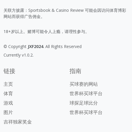
关联方披露：Sportsbook & Casino Review 可能会因访问体育博彩
网站而获得广告佣金。
18+岁以上。赌博可能令人上瘾，请理性参与。
© Copyright
JXF2024
. All Rights Reserved
Currently v1.0.2.
链接
指南
主页
买球赛的网站
体育
世界杯买球平台
游戏
球探足球比分
图片
世界杯买球平台
吉祥独家奖金