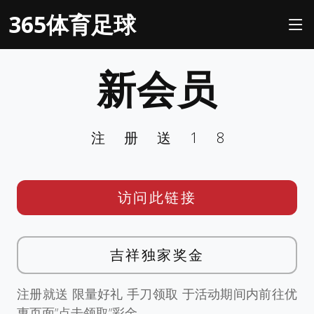
365体育足球
新会员
注册送18
访问此链接
吉祥独家奖金
注册就送 限量好礼 手刀领取 于活动期间内前往优
惠页面”点击领取”彩金。