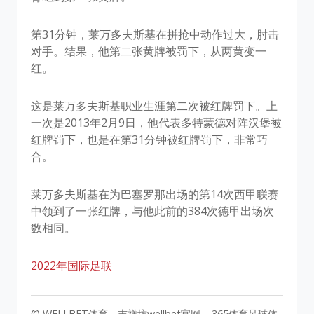
第31分钟，莱万多夫斯基在拼抢中动作过大，肘击
对手。结果，他第二张黄牌被罚下，从两黄变一
红。
这是莱万多夫斯基职业生涯第二次被红牌罚下。上
一次是2013年2月9日，他代表多特蒙德对阵汉堡被
红牌罚下，也是在第31分钟被红牌罚下，非常巧
合。
莱万多夫斯基在为巴塞罗那出场的第14次西甲联赛
中领到了一张红牌，与他此前的384次德甲出场次
数相同。
2022年国际足联
© WELLBET体育，吉祥坊wellbet官网 – 365体育足球体