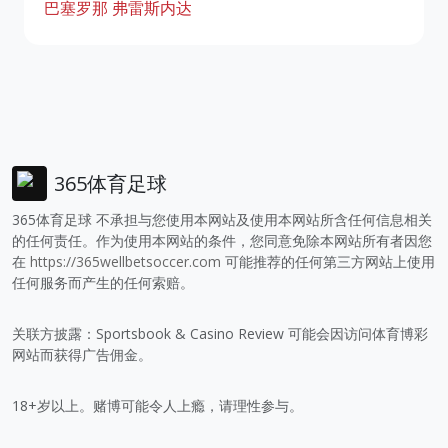
巴塞罗那
弗雷斯内达
365体育足球
365体育足球 不承担与您使用本网站及使用本网站所含任何信息相关
的任何责任。作为使用本网站的条件，您同意免除本网站所有者因您
在
https://365wellbetsoccer.com
可能推荐的任何第三方网站上使用
任何服务而产生的任何索赔。
关联方披露：Sportsbook & Casino Review 可能会因访问体育博彩
网站而获得广告佣金。
18+岁以上。赌博可能令人上瘾，请理性参与。