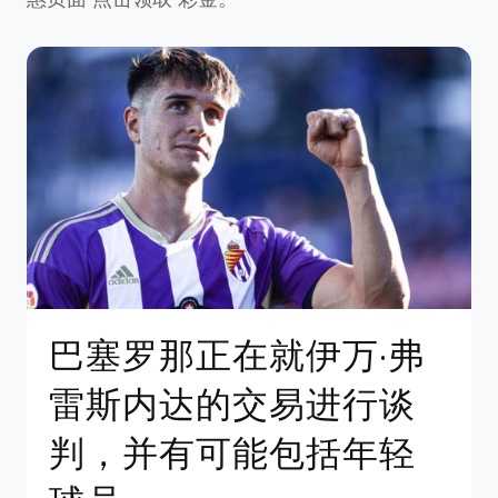
巴塞罗那正在就伊万·弗
雷斯内达的交易进行谈
判，并有可能包括年轻