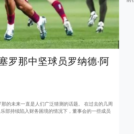
塞罗那中坚球员罗纳德·阿
罗那的未来一直是人们广泛猜测的话题。 在过去的几周
俱乐部持续陷入财务困境的情况下，董事会的一些成员