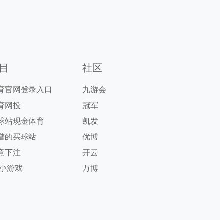
目
社区
育官网登录入口
九游会
育网投
冠军
球站现金体育
凯发
谱的买球站
优博
竞下注
开云
g小游戏
万博