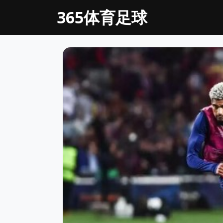
365体育足球