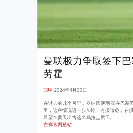
曼联极力争取签下巴
劳霍
西甲
2024年4月30日
在过去的几个月里，罗纳德·阿劳霍在巴塞
里，这种情况进一步加剧，有报道称，在
希望在夏天出售这名乌拉圭后卫。
吉祥官网总站