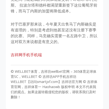
斯。 拉波尔塔和德科都渴望重新签下这位葡萄牙前
锋，而马丁内斯的加盟将降低成本。
对于巴塞罗那来说，今年夏天出售马丁内斯确实是
有道理的，特别是考虑到他甚至还没有注册下赛季
的比赛。 同样，马竞确实需要一名左路中卫，所以
这对双方来说都是有意义的。
吉祥网手机手机端
© WELLBET体育，吉祥坊wellbet官网 – 365体育足球体
育SC，WELLBET © 吉祥坊APP手机吉祥坊
WELLBET【访问smartjxf.com】吉祥坊官方网 © 吉祥体
育官网，吉祥体育一 Haohaowb 版权申明 本文不代表我
们的观点。如果这篇转载侵犯您的版权，请联系我们及时
删除！