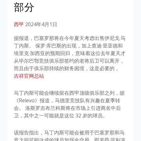
部分
西甲
2024年4月1日
据报道，巴塞罗那将在今年夏天考虑出售伊尼戈·马
丁内斯。 保罗·库巴斯的出现，加上查迪·里亚德和
埃里克·加西亚的预期回归，意味着这位去年夏天才
从毕尔巴鄂竞技俱乐部签约的老将后卫可以离开，
而且由于俱乐部持续的财务困境，这是必要的 。
吉祥官网总站
马丁内斯可能会继续留在西甲顶级俱乐部之列，据
《Relevo》报道，马德里竞技队有兴趣在夏季转
会。 洛斯罗吉布兰科斯将在市场上引进两名中后
卫，其中之一可能就是这位 32 岁的球员。
该报告指出，马丁内斯可能会被用于巴塞罗那和马
竞之间可能达成的球员加现金交易，即若昂·菲利克