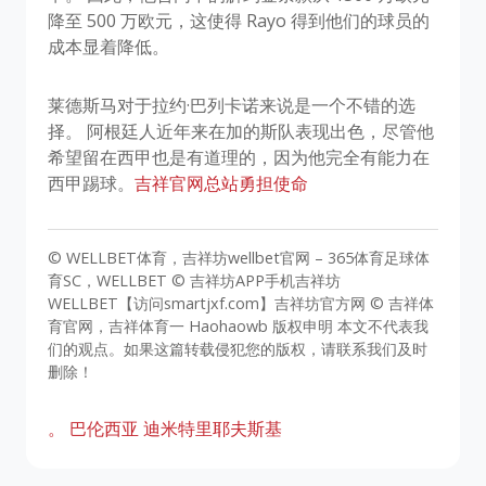
降至 500 万欧元，这使得 Rayo 得到他们的球员的
成本显着降低。
莱德斯马对于拉约·巴列卡诺来说是一个不错的选
择。 阿根廷人近年来在加的斯队表现出色，尽管他
希望留在西甲也是有道理的，因为他完全有能力在
西甲踢球。
吉祥官网总站勇担使命
© WELLBET体育，吉祥坊wellbet官网 – 365体育足球体
育SC，WELLBET © 吉祥坊APP手机吉祥坊
WELLBET【访问smartjxf.com】吉祥坊官方网 © 吉祥体
育官网，吉祥体育一 Haohaowb 版权申明 本文不代表我
们的观点。如果这篇转载侵犯您的版权，请联系我们及时
删除！
。 巴伦西亚
迪米特里耶夫斯基