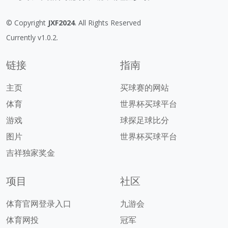
© Copyright
JXF2024
. All Rights Reserved
Currently v1.0.2.
链接
指南
主页
买球赛的网站
体育
世界杯买球平台
游戏
球探足球比分
图片
世界杯买球平台
吉祥独家奖金
项目
社区
体育官网登录入口
九游会
体育网投
冠军