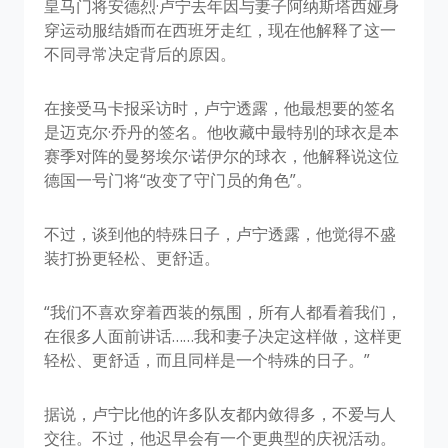
皇马门将安德烈·卢宁去年因与妻子阿纳斯塔西娅身
穿运动服结婚而在西班牙走红，现在他解释了这一
不同寻常决定背后的原因。
在接受马卡报采访时，卢宁透露，他最想要的签名
是迈克尔·乔丹的签名。他收藏中最特别的球衣是本
赛季对阵的曼努埃尔·诺伊尔的球衣，他解释说这位
德国一号门将“改变了守门员的角色”。
不过，谈到他的特殊日子，卢宁透露，他觉得不盛
装打扮更轻松、更舒适。
“我们不喜欢穿着西装的氛围，所有人都看着我们，
在很多人面前讲话……我和妻子决定这样做，这样更
轻松、更舒适，而且同样是一个特殊的日子。”
据说，卢宁比他的许多队友都内敛得多，不爱与人
交往。不过，他迟早会有一个更典型的庆祝活动。