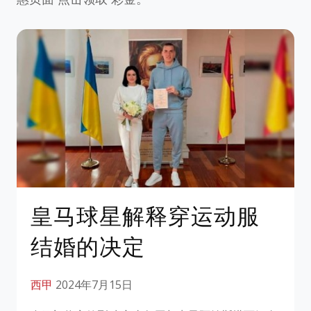
皇马球星解释穿运动服
结婚的决定
西甲
2024年7月15日