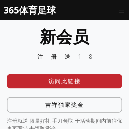
365体育足球
新会员
注册送18
访问此链接
吉祥独家奖金
注册就送 限量好礼 手刀领取 于活动期间内前往优
惠页面”点击领取”彩金。