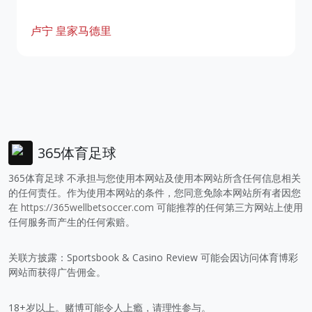
卢宁
皇家马德里
365体育足球
365体育足球 不承担与您使用本网站及使用本网站所含任何信息相关
的任何责任。作为使用本网站的条件，您同意免除本网站所有者因您
在
https://365wellbetsoccer.com
可能推荐的任何第三方网站上使用
任何服务而产生的任何索赔。
关联方披露：Sportsbook & Casino Review 可能会因访问体育博彩
网站而获得广告佣金。
18+岁以上。赌博可能令人上瘾，请理性参与。