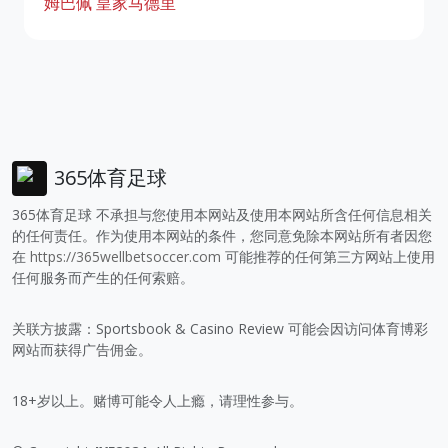
姆巴佩
皇家马德里
365体育足球
365体育足球 不承担与您使用本网站及使用本网站所含任何信息相关
的任何责任。作为使用本网站的条件，您同意免除本网站所有者因您
在
https://365wellbetsoccer.com
可能推荐的任何第三方网站上使用
任何服务而产生的任何索赔。
关联方披露：Sportsbook & Casino Review 可能会因访问体育博彩
网站而获得广告佣金。
18+岁以上。赌博可能令人上瘾，请理性参与。