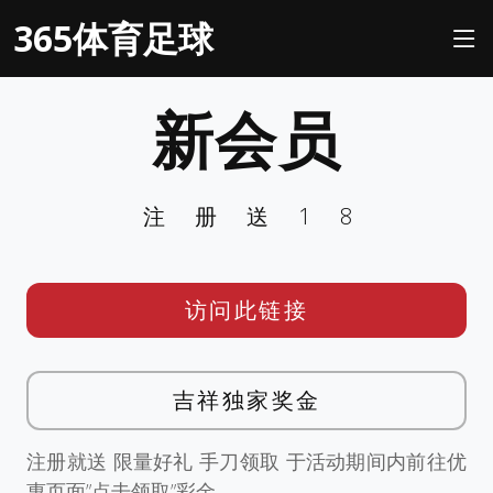
365体育足球
新会员
注册送18
访问此链接
吉祥独家奖金
注册就送 限量好礼 手刀领取 于活动期间内前往优
惠页面”点击领取”彩金。