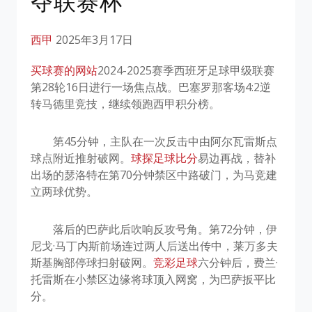
夺联赛杯
西甲
2025年3月17日
买球赛的网站
2024-2025赛季西班牙足球甲级联赛
第28轮16日进行一场焦点战。巴塞罗那客场4:2逆
转马德里竞技，继续领跑西甲积分榜。
第45分钟，主队在一次反击中由阿尔瓦雷斯点
球点附近推射破网。
球探足球比分
易边再战，替补
出场的瑟洛特在第70分钟禁区中路破门，为马竞建
立两球优势。
落后的巴萨此后吹响反攻号角。第72分钟，伊
尼戈·马丁内斯前场连过两人后送出传中，莱万多夫
斯基胸部停球扫射破网。
竞彩足球
六分钟后，费兰·
托雷斯在小禁区边缘将球顶入网窝，为巴萨扳平比
分。