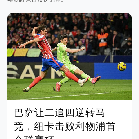
巴萨让二追四逆转马
竞，纽卡击败利物浦首