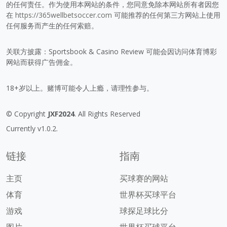
的任何责任。作为使用本网站的条件，您同意免除本网站所有者因您
在
https://365wellbetsoccer.com
可能推荐的任何第三方网站上使用
任何服务而产生的任何索赔。
关联方披露：Sportsbook & Casino Review 可能会因访问体育博彩
网站而获得广告佣金。
18+岁以上。赌博可能令人上瘾，请理性参与。
© Copyright
JXF2024
. All Rights Reserved
Currently v1.0.2.
链接
指南
主页
买球赛的网站
体育
世界杯买球平台
游戏
球探足球比分