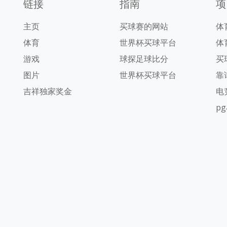
链接
指南
项
主页
买球赛的网站
体
体育
世界杯买球平台
体
游戏
球探足球比分
买
图片
世界杯买球平台
靠
吉祥独家奖金
电
p