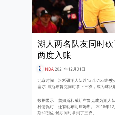
湖人两名队友同时砍
两度入账
NBA
2021年12月31日
北京时间，洛杉矶湖人队以132比123击
塞尔-威斯布鲁克同时拿下三双，成为球队
数据显示，詹姆斯和威斯布鲁克成为湖人
种情况时，还有勒布朗詹姆斯。 2018年
斯和朗佐-鲍尔同时拿到了三双。