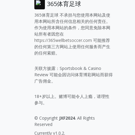
365体育足球
365体育足球 不承担与您使用本网站及使
用本网站所含任何信息相关的任何责任。
作为使用本网站的条件，您同意免除本网
站所有者因您在
https://365wellbetsoccer.com
可能推荐
的任何第三方网站上使用任何服务而产生
的任何索赔。
关联方披露：Sportsbook & Casino
Review 可能会因访问体育博彩网站而获得
广告佣金。
18+岁以上。赌博可能令人上瘾，请理性
参与。
© Copyright
JXF2024
. All Rights
Reserved
Currently v1.0.2.