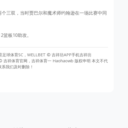
到两个三双，当时贾巴尔和魔术师约翰逊在一场比赛中同
12篮板10助攻。
5体育足球体育SC，WELLBET © 吉祥坊APP手机吉祥坊
网 © 吉祥体育官网，吉祥体育一 Haohaowb 版权申明 本文不代
联系我们及时删除！