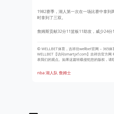
1982赛季，湖人第一次在一场比赛中拿
时拿到了三双。
詹姆斯贡献32分11篮板11助攻，威少24分
© WELLBET体育，吉祥坊wellbet官网 – 36
WELLBET【访问smartjxf.com】吉祥坊官方
表我们的观点。如果这篇转载侵犯您的版权，请
nba
湖人队
詹姆士