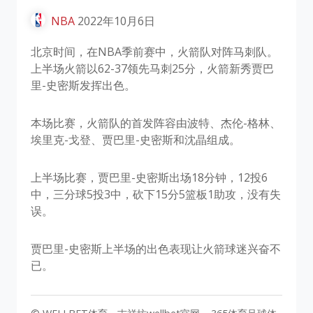
NBA
2022年10月6日
北京时间，在NBA季前赛中，火箭队对阵马刺队。
上半场火箭以62-37领先马刺25分，火箭新秀贾巴
里-史密斯发挥出色。
本场比赛，火箭队的首发阵容由波特、杰伦-格林、
埃里克-戈登、贾巴里-史密斯和沈晶组成。
上半场比赛，贾巴里-史密斯出场18分钟，12投6
中，三分球5投3中，砍下15分5篮板1助攻，没有失
误。
贾巴里-史密斯上半场的出色表现让火箭球迷兴奋不
已。