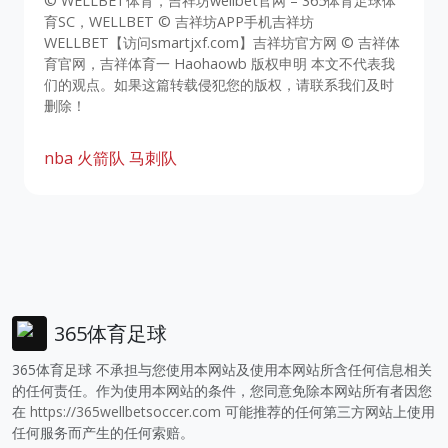
© WELLBET体育，吉祥坊wellbet官网 – 365体育足球体
育SC，WELLBET © 吉祥坊APP手机吉祥坊
WELLBET【访问smartjxf.com】吉祥坊官方网 © 吉祥体
育官网，吉祥体育一 Haohaowb 版权申明 本文不代表我
们的观点。如果这篇转载侵犯您的版权，请联系我们及时
删除！
nba
火箭队
马刺队
365体育足球
365体育足球 不承担与您使用本网站及使用本网站所含任何信息相关
的任何责任。作为使用本网站的条件，您同意免除本网站所有者因您
在
https://365wellbetsoccer.com
可能推荐的任何第三方网站上使用
任何服务而产生的任何索赔。