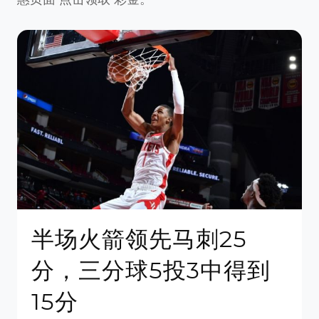
半场火箭领先马刺25
分，三分球5投3中得到
15分