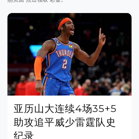
亚历山大连续4场35+5
助攻追平威少雷霆队史
纪录