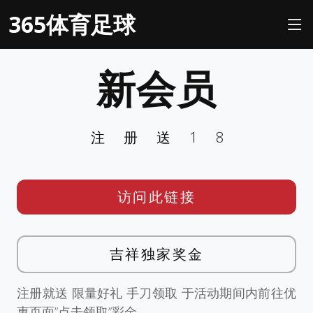
365体育足球
新会员
注册送18
访问此链接
吉祥独家奖金
注册就送 限量好礼 手刀领取 于活动期间内前往优
惠页面”点击领取”彩金。